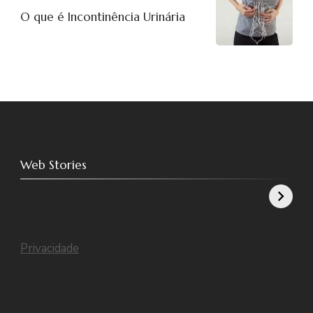
O que é Incontinência Urinária
Web Stories
Como recuperar a boa forma no pós-parto
Co
Privacidade