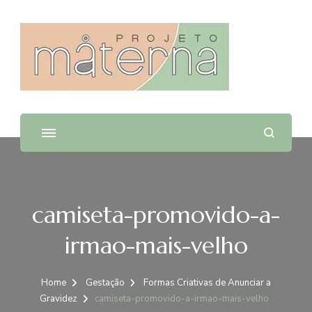
Projeto Materna
camiseta-promovido-a-
irmao-mais-velho
Home
Gestação
Formas Criativas de Anunciar a
Gravidez
camiseta-promovido-a-irmao-mais-velho