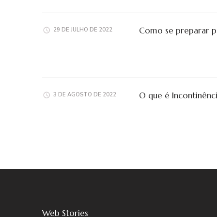
Como se preparar pa
29 DE JULHO DE 2022
O que é Incontinênci
3 DE AGOSTO DE 2022
Como recuperar
Como anunc
Web Stories