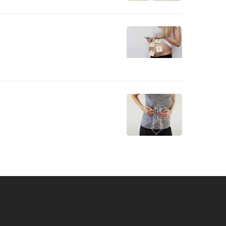
alho de
Pós parto